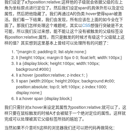
我们设定了a为position:relative;这样他的子级就会依据父级的左上
角为坐标原点进行定位了。然后我们设定span的具体外形以及定位
属性，然后把他隐藏了。我们再通过A的伪类:hover使得span被激
活。我们看一下结果，我们会发现，所有应该在上面的如今全在下
面了。那我们怎样处理这个难题呢，其实以
CSS
想强行突破是不太
可能，所以我们反过来想，能不能让这个没有被触发的父级标签没
有position:relative;属性，而只是触发的时候才有级这个父级赋上这
样的值？其实想到这里基本上曾经可以处理所有的问题了：
*{margin:0; padding:0; list-style:none;}
li {height:100px; margin:0 5px 0 0; float:left; width:100px;}
li a {display:block; height:100px; width:100px;
background:#000;}
li a:hover {position:relative; z-index:1; }
li span {width:200px; height:200px; background:#c00;
position:absolute; top:0; left:100px; z-index:1000;
display:none;}
li a:hover span {display:block;}
我们只需针对a:hover来设定其属性为position:relative;就可以了，这
样只要在鼠标触发的时候A才会被赋于一个绝对定位的属性。这样就
完成可以处理被其它父级标签所挡的尴尬了。
当然如果不介意IE5这样的浏览器我们还可以把代码再做简化：