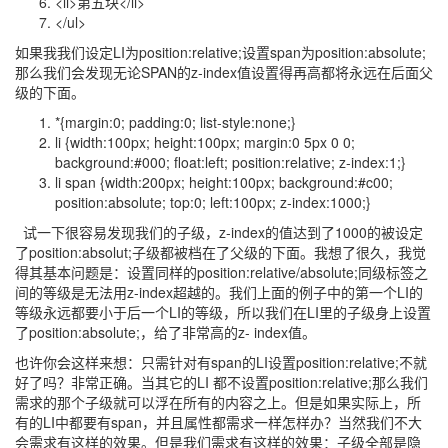
<li>第五块</li>
</ul>
如果我我们设定LI为position:relative;设置span为position:absolute;
那么我们会发现无论SPAN的z-index值设置得再高都将永远在后面父
级的下面。
*{margin:0; padding:0; list-style:none;}
li {width:100px; height:100px; margin:0 5px 0 0;
background:#000; float:left; position:relative; z-index:1;}
li span {width:200px; height:100px; background:#c00;
position:absolute; top:0; left:100px; z-index:1000;}
试一下很容易发现我们的子级，z-index的值达到了1000的被设定
了position:absolut;子级都被档在了父级的下面。我想了很久，我觉
得其基本问题是：设置同样的position:relative/absolute;同级标签之
间的等级是无法用z-index超越的。我们上面的例子中的第一个LI的
等级永远都要小于后一个LI的等级，所以我们在LI里的子级身上设置
了position:absolute;，给了非常高的z- index值。
也许你会这样来想：只需针对有span的LI设置position:relative;不就
好了吗？非常正确。当其它的LI 都不设置position:relative;那么我们
需求的那个子级就可以浮在所有的内容之上。但是如果实际上，所
有的LI中都要有span，并且属性都需求一样怎样办？当然我们不大
会需求有这样的效果。但是我们需求有这样的效果：子级全部是隐