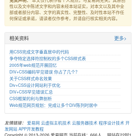
免责声明：
本文仅代表作者个人观点，与爱易网无关。其原创
性以及文中陈述文字和内容未经本站证实，对本文以及其中全
部或者部分内容、文字的真实性、完整性、及时性本站不作任
何保证或承诺，请读者仅作参考，并请自行核实相关内容。
相关资料
更多>
用CSS完成文字垂直居中的代码
争夺特定选择符控制权的多个CSS样式表
2005年web规范开展回忆
DIV+CSS编码罕见错误 你占了几个？
关于CSS样式命名效果
Div+CSS设计网站利于优化
DIV+CSS罕见错误汇总
CSS框架的利与弊剖析
Web规范网页规划：完成让多个DIV陈列时居中
友情链接：
爱易网
云虚拟主机技术
云服务器技术
程序设计技术
开
发网站
APP开发教程
Copyright © 2013-2026 爱易网页 当前在线：666人 网站在22时1