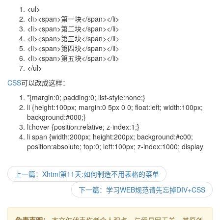
<ul>
<li><span>第一块</span></li>
<li><span>第二块</span></li>
<li><span>第三块</span></li>
<li><span>第四块</span></li>
<li><span>第五块</span></li>
</ul>
CSS
可以改成这样：
*{margin:0; padding:0; list-style:none;}
li {height:100px; margin:0 5px 0 0; float:left; width:100px;
background:#000;}
li:hover {position:relative; z-index:1;}
li span {width:200px; height:200px; background:#c00;
position:absolute; top:0; left:100px; z-index:1000; display
上一篇：Xhtml第11天:如何制造不用表格的菜单
下一篇：学习WEB规范请先忘掉DIV+CSS