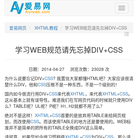
爱
易
网
爱易网页
XHTML教程
学习WEB规范请先忘掉DIV+CSS
学习WEB规范请先忘掉DIV+CSS
日期：2014-04-27 浏览次数：23028 次
为什么说要忘记DIV+
CSS
? 我置信大家都懂HTML吧？大家应该很清
楚什么DIV，他和
CSS
压根不是一种东西，不是一个级别的！
国内如今很流行用DIV+
CSS
来代表
XHTML
，来代表
XHTML
+
CSS
。
这从基本上就有误导性。难道我们在写网页代码的时候就只使用DIV
么？TABLE呢？UL呢？P呢？H1, H2就都不用了么？
绝对不是这样！
XHTML
+
CSS
首要的是放弃用TABLE来给网页规
划，而改使用
CSS
。而该使用TABLE的地方还是要使用的。WEB标
准并不是简单的把所有的TABLE全换成DIV这么简单。
请留意，如果您如今很习惯称呼
XHTML
+
CSS
为DIV+
CSS
，那么请