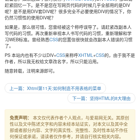
赶紧回忆一下。是不是您在写网页代码的时候几乎全部用的是DIV
呢？是不是用DIV套DIV呢？很多完全不必要使用DIV的情况下，你
仍然习惯性的使用DIV呢？
如果是，那么很可惜，您曾经被这个称呼误导了。请赶紧改副本人
写代码的习惯。再次重新审视本人书写代码的习惯，重新理解和学
习WEB标准。曾经熟悉
CSS
的您置信很快就会改副本人错误的习惯
了。
PS 本站内也有不少以DIV+
CSS
来称呼
XHTML
+
CSS
的，由于我不是
作者，所以我无权给文章改名字，所以只能沿用。
随意转载，注明来源即可。
上一篇：Xhtml第11天:如何制造不用表格的菜单
下一篇：坚持HTML的8大理由
免责声明：
本文仅代表作者个人观点，与爱易网无关。其原创
性以及文中陈述文字和内容未经本站证实，对本文以及其中全
部或者部分内容、文字的真实性、完整性、及时性本站不作任
何保证或承诺，请读者仅作参考，并请自行核实相关内容。