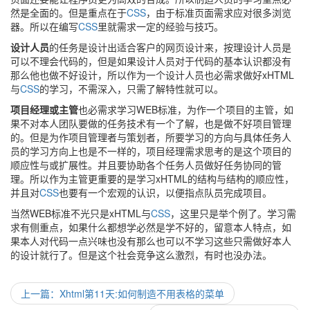
然是全面的。但是重点在于
CSS
，由于标准页面需求应对很多浏览
器。所以在编写
CSS
里就需求一定的经验与技巧。
设计人员
的任务是设计出适合客户的网页设计来，按理设计人员是
可以不理会代码的，但是如果设计人员对于代码的基本认识都没有
那么他也做不好设计，所以作为一个设计人员也必需求做好xHTML
与
CSS
的学习，不需深入，只需了解特性就可以。
项目经理或主管
也必需求学习WEB标准，为作一个项目的主管，如
果不对本人团队要做的任务技术有一个了解，也是做不好项目管理
的。但是为作项目管理者与策划者，所要学习的方向与具体任务人
员的学习方向上也是不一样的，项目经理需求思考的是这个项目的
顺应性与或扩展性。并且要协助各个任务人员做好任务协同的管
理。所以作为主管更重要的是学习xHTML的结构与结构的顺应性，
并且对
CSS
也要有一个宏观的认识，以便指点队员完成项目。
当然WEB标准不光只是xHTML与
CSS
，这里只是举个例了。学习需
求有侧重点，如果什么都想学必然是学不好的，留意本人特点，如
果本人对代码一点兴味也没有那么也可以不学习这些只需做好本人
的设计就行了。但是这个社会竞争这么激烈，有时也没办法。
上一篇：Xhtml第11天:如何制造不用表格的菜单