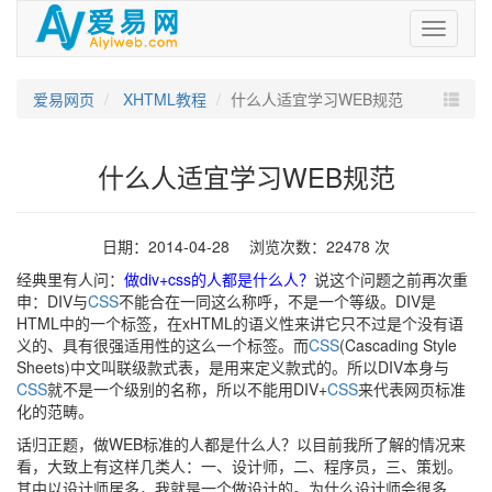
爱
易
网
爱易网页
XHTML教程
什么人适宜学习WEB规范
什么人适宜学习WEB规范
日期：2014-04-28 浏览次数：22478 次
经典里有人问：
做div+css的人都是什么人？
说这个问题之前再次重
申：DIV与
CSS
不能合在一同这么称呼，不是一个等级。DIV是
HTML中的一个标签，在xHTML的语义性来讲它只不过是个没有语
义的、具有很强适用性的这么一个标签。而
CSS
(Cascading Style
Sheets)中文叫联级款式表，是用来定义款式的。所以DIV本身与
CSS
就不是一个级别的名称，所以不能用DIV+
CSS
来代表网页标准
化的范畴。
话归正题，做WEB标准的人都是什么人？以目前我所了解的情况来
看，大致上有这样几类人：一、设计师，二、程序员，三、策划。
其中以设计师居多，我就是一个做设计的。为什么设计师会很多