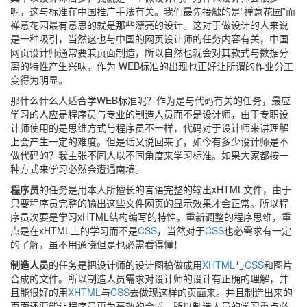
呢，这与标准在中国推广手法有关。我们最先接触的是“禅意花园”而
禅意花园最有意思的就是那些漂亮的设计。这对于做设计的人来说
是一种吸引，当然这也与中国的网页设计师的任务内容有关，中国
网页设计师通常要兼页面制造，所以自然也就会对其款式与数据分
离的特性产生兴味，作为 WEB标准的出现也正好让所谓的作业分工
变得为明显。
那什么什么人适合学WEB标准呢？作为是与代码有关的任务，最应
学习的人应是程序员与专业的制造人员而不是设计师，由于专职设
计师使用的是思维方式与程序员不一样，代码对于设计师来讲理解
上会产生一定的难度。但是话又说回来了，如今有多少设计师是不
做代码的？我主张不同人以不同角度来学习标准。如果大家都按一
种方式来学习必然会遭遇南墙。
程序员
的任务是用本人所擅长的言语完整的输出xHTML文件，由于
只要程序员完整的输出这些文件网页的显示效果才会正常。所以程
序员次要是学习xHTML结构编写的特性，重新调整的程序思维，重
点是在xHTML上的学习而不是
CSS
，当然对于
CSS
也必需求有一定
的了解，虽不用通晓但是也必需看得懂！
制造人员
的任务是把设计师的设计图稿做成用
XHTML
与
CSS
和图片
合成的文件。所以制造人员需求对设计师的设计有正确的理解，并
且能很好的用
XHTML
与
CSS
去做现这样的页面来。并且制造出来的
页面还要能让程序员更为高效的合成。所以制造人员的学习重点必