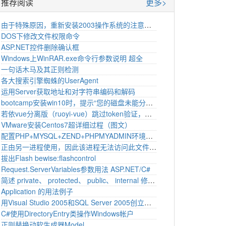
推荐阅读
更多>
由于特殊原因，重新安装2003操作系统的注意事项
DOS下修改文件权限命令
ASP.NET控件删除确认框
Windows上WinRAR.exe命令行参数说明 超全
一句话木马及其正则检测
各大搜索引擎蜘蛛的UserAgent
运用Server获取地址和对字符串编码和解码
bootcamp安装win10时，提示“您的磁盘未能分区”如何解决？
若依vue分离版（ruoyi-vue）跳过token验证，设置白名单
VMware安装Centos7超详细过程（图文）
配置PHP+MYSQL+ZEND+PHPMYADMIN环境教程
正由另一进程使用，因此该进程无法访问此文件。 C#读取文本解决方法
拔出Flash bewise:flashcontrol
Request.ServerVariables参数用法 ASP.NET/C#
简述 private、 protected、 public、 internal 修饰符的访问权限。
Application 的用法例子
用Visual Studio 2005和SQL Server 2005创立数据库衔接效果
C#使用DirectoryEntry类操作Windows帐户
正则替换动软生成器Model