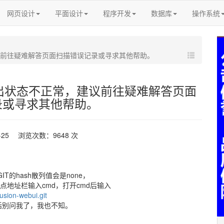
网页设计
平面设计
程序开发
数据库
操作系统
，建议前往疑难解答页面扫描错误记录或寻求其他帮助。
程退出状态不正常，建议前往疑难解答页面
录或寻求其他帮助。
3-25 浏览次数：9648 次
T的hash散列值会是none，
点地址栏输入cmd，打开cmd后输入
usion-webui.git
话别问我了，我也不知。