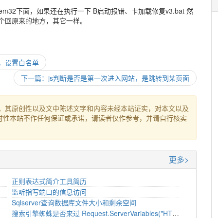
stem32下面，如果还在执行一下 B启动报错、卡加载修复v3.bat 然
一个回原来的地方，其它一样。
验证，设置白名单
下一篇：js判断是否是第一次进入网站，是跳转到某页面
。其原创性以及文中陈述文字和内容未经本站证实，对本文以及
时性本站不作任何保证或承诺，请读者仅作参考，并请自行核实
更多>
正则表达式简介工具简历
监听指写端口的信息访问
Sqlserver查询数据库文件大小和剩余空间
搜索引擎蜘蛛是否来过 Request.ServerVariables("HTTP_USER_AGENT") ASP.NET