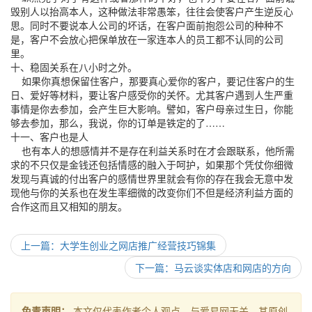
毁别人以抬高本人，这种做法非常愚笨，往往会使客户产生逆反心
思。同时不要说本人公司的坏话，在客户面前抱怨公司的种种不
是，客户不会放心把保单放在一家连本人的员工都不认同的公司
里。
十、稳固关系在八小时之外。
如果你真想保留住客户，那要真心爱你的客户，要记住客户的生
日、爱好等材料，要让客户感受你的关怀。尤其客户遇到人生严重
事情是你去参加，会产生巨大影响。譬如，客户母亲过生日，你能
够去参加，那么，我说，你的订单是铁定的了……
十一、客户也是人
也有本人的想感情并不是存在利益关系时在才会跟联系，他所需
求的不只仅是金钱还包括情感的融入于呵护，如果那个凭仗你细微
发现与真诚的付出客户的感情世界里就会有你的存在我会无意中发
现他与你的关系也在发生率细微的改变你们不但是经济利益方面的
合作这而且又相知的朋友。
上一篇：大学生创业之网店推广经营技巧锦集
下一篇：马云谈实体店和网店的方向
免责声明：
本文仅代表作者个人观点，与爱易网无关。其原创