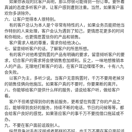
如果你表现的比客户高明，那么你很可能得到一份订单。要怀着
真诚的态度多听客户讲，让客户感到遭到注重。当然，如果客户喜
欢你多讲除外。
六、让客户觉得本人很特别。
有的客户总认为本人是个非常有特性的人，如果业务员能把他当
作特别的人来处理，客户会认为遇到了知己，更情愿花更多的时间
和你相处，也更情愿置信你的产品和销售。
客户需求人格的尊重，需求你给他决心。
七、留意倾听客户的话，了解客户的所思所想。
有的客户对他希望购置的产品有明确的要求，留意倾听客户的要
求，切合客户的需求将会使销售愈加顺利。反之，一味地想推销本
人的产品，无理地打断客户的话，在客户耳边喋喋不休，十有八九
会失败。
以客户为主，多听少说。当客户无意购置时，千万不要用老掉牙
的销售伎俩向他施压。如果客户真的不要时，你要果断的离开。
八、你能够给客户提供什么样的服务，请说给客户听，做给客户
看。
客户不但希望得到你的售前服务，更希望在购置了你的产品之
后，能够得到良好的服务，持续不断的电话，节日的问候等等，都
会给客户良好的感觉。如果答应客户的事千万不要找借口拖延或不
办。
九、不要在客户面前诋毁别人。
纵然竞争对手有这样或者那样的不好，也千万不要在客户面前诋