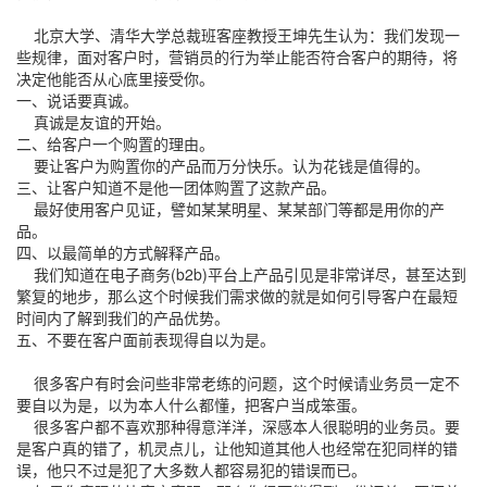
北京大学、清华大学总裁班客座教授王坤先生认为：我们发现一
些规律，面对客户时，营销员的行为举止能否符合客户的期待，将
决定他能否从心底里接受你。
一、说话要真诚。
真诚是友谊的开始。
二、给客户一个购置的理由。
要让客户为购置你的产品而万分快乐。认为花钱是值得的。
三、让客户知道不是他一团体购置了这款产品。
最好使用客户见证，譬如某某明星、某某部门等都是用你的产
品。
四、以最简单的方式解释产品。
我们知道在电子商务(b2b)平台上产品引见是非常详尽，甚至达到
繁复的地步，那么这个时候我们需求做的就是如何引导客户在最短
时间内了解到我们的产品优势。
五、不要在客户面前表现得自以为是。
很多客户有时会问些非常老练的问题，这个时候请业务员一定不
要自以为是，以为本人什么都懂，把客户当成笨蛋。
很多客户都不喜欢那种得意洋洋，深感本人很聪明的业务员。要
是客户真的错了，机灵点儿，让他知道其他人也经常在犯同样的错
误，他只不过是犯了大多数人都容易犯的错误而已。