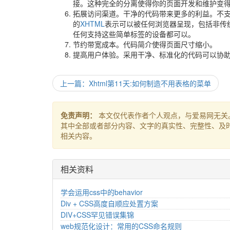
接。这种完全的分离使得你的页面开发和维护变
拓展访问渠道。干净的代码带来更多的利益。不
的
XHTML
表示可以被任何浏览器呈现，包括非传统
任何支持这些简单标签的设备都可以。
节约带宽成本。代码简介使得页面尺寸缩小。
提高用户体验。采用干净、标准化的代码可以协
上一篇：Xhtml第11天:如何制造不用表格的菜单
免责声明：
本文仅代表作者个人观点，与爱易网无关
其中全部或者部分内容、文字的真实性、完整性、及
相关内容。
相关资料
学会运用css中的behavior
Div + CSS高度自顺应处置方案
DIV+CSS罕见错误集锦
web规范化设计：常用的CSS命名规则