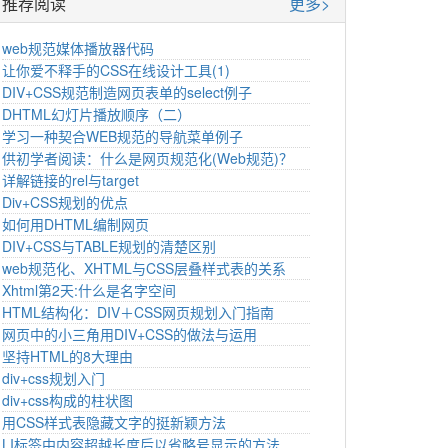
推荐阅读
更多>
web规范媒体播放器代码
让你爱不释手的CSS在线设计工具(1)
DIV+CSS规范制造网页表单的select例子
DHTML幻灯片播放顺序（二）
学习一种契合WEB规范的导航菜单例子
供初学者阅读：什么是网页规范化(Web规范)？
详解链接的rel与target
Div+CSS规划的优点
如何用DHTML编制网页
DIV+CSS与TABLE规划的清楚区别
web规范化、XHTML与CSS层叠样式表的关系
Xhtml第2天:什么是名字空间
HTML结构化：DIV＋CSS网页规划入门指南
网页中的小三角用DIV+CSS的做法与运用
坚持HTML的8大理由
div+css规划入门
div+css构成的柱状图
用CSS样式表隐藏文字的挺新颖方法
LI标签中内容超越长度后以省略号显示的方法