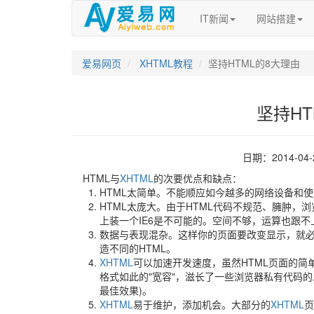
IT新闻
网站搭建
爱易网页
XHTML教程
坚持HTML的8大理由
坚持HT
日期：2014-04
HTML与
XHTML
的次要优点和缺点：
HTML太简单。不能顺应如今越多的网络设备和使
HTML太庞大。由于HTML代码不规范、臃肿，
上装一个IE6是不可能的。空间不够，运算也跟不
数据与表现混杂。这样你的页面要改变显示，就必
造不同的HTML。
XHTML
可以加速开发速度，虽然HTML页面的简
格式如此的"宽容"，滋长了一些浏览器私有代码
最佳效果)。
XHTML
易于维护，添加机会。大部分的
XHTML
页